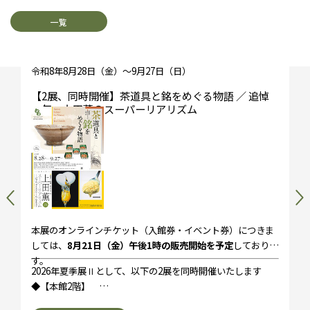
一覧
令和8年8月28日（金）～9月27日（日）
【2展、同時開催】茶道具と銘をめぐる物語 ／ 追悼
一年―上田薫のスーパーリアリズム
本展のオンラインチケット（入館券・イベント券）につきま
しては、
8月21日（金）午後1時の販売開始を予定
しておりま
す。
2026年夏季展Ⅱとして、以下の2展を同時開催いたします
◆【本館2階】
《畠山コレクション展》 茶道具と銘をめぐる物語
◆【新