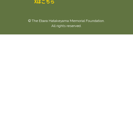
Xはこちら
© The Ebara Hatakeyama Memorial Foundation.
All rights reserved.