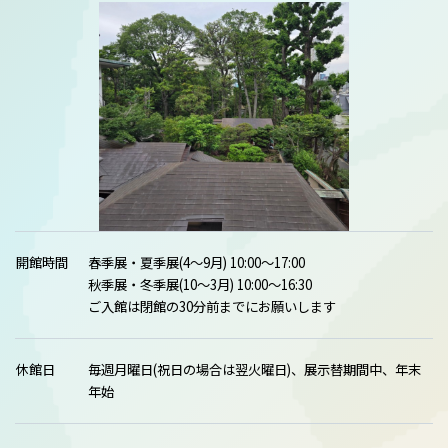
間」を過ごしに、ぜひ白金台の静謐な森へお越しください。
【略歴】
上田 薫（うえだ かおる）
1928(昭和3)年、東京府代々木に生まれる。美術史家・富永惣
一との出会いを契機に画家を志し、東京藝術大学絵画科油画
専攻に進学。1954(昭和29)年、同大学を卒業。1958(昭和33)
年、南画廊において初個展を開催。一方で、1956(昭和31)年
にはMGM社ポスター国際コンクールで国際大賞を受賞し、グ
ラフィックデザイナーとしても活躍。その後、約10年間デザ
イン分野の仕事に専念した。1968年頃より絵画制作を再開。
写真をキャンバスに投影して描く手法によって、代表作《な
ま玉子》等を制作し注目を集めた。その新たな写実表現は、
開館時間
春季展・夏季展(4～9月) 10:00～17:00
同時期のスーパーリアリズムとも呼応するものとして高く評
秋季展・冬季展(10～3月) 10:00～16:30
価された。茨城大学、山野美容芸術短期大学教授を歴任。
ご入館は閉館の30分前までにお願いします
2025(令和7)年9月26日逝去。享年96。
主催：荏原 畠山美術館
協力：名古屋画廊
★2026年の展覧会スケジュールにつきま
休館日
毎週月曜日(祝日の場合は翌火曜日)、展示替期間中、年末
しては、こちら をご確認くださいませ★
年始