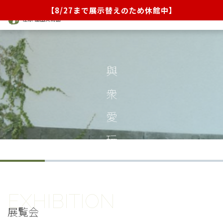
【8/27まで展示替えのため休館中】
展覧会
イベント・ラーニング
與衆愛玩
当館について
コレクション
来館のご案内
ショップ／茶話処
お知らせ
展覧会