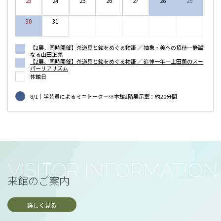
関心が高まるなか、この機会にぜひご覧ください。
23
24
25
26
27
28
29
◇
追悼1年 上田薫のスーパーリアリズム―ジャム、アイス
30
31
クリーム、なま玉子
～「究極の抽象」と「究極の写実」の鮮
やかなリレー～
夏季の連続企画として、対極にある二つの表現方法を提示す
【2展、同時開催】茶道具と銘をめぐる物語 ／ 抽象・美への招待―静謐
なる山田正亮
る展覧会をⅠ期・Ⅱ期で開催します。「抽象から写実へ」と
【2展、同時開催】茶道具と銘をめぐる物語 ／ 追悼一年―上田薫のスー
いうテーマを通じて、現代アートの表現の豊かさを紹介いた
パーリアリズム
します。
Ⅱ期では、現代日本を代表する洋画家・上田薫の
休館日
没後1年を追悼した展覧会を開催いたします。上田が追及した
8/1｜学芸員によるミニトーク―※本館2階展示室：約20分間
「スーパーリアリズム」は、写真をキャンバスに投影し、な
ま玉子が落下する瞬間やスプーンですくったアイスクリーム
など、肉眼では捉えきれない刹那を克明に描き出す超写実表
現です。画面から溢れ出るみずみずしい色彩は、見る者に
「本物より美しい」と感じさせる驚きと高揚感をもたらしま
す。
本展では、初期の作品から代表作に加え、写実から離れ新
境地を拓いた晩年まで60点超の作品を展示いたします。ま
来館のご案内
た、彼を支え続けた葉子夫人の温かなキルト作品も特別公開
いたします。
杉本博司氏が基本設計を手掛けた新館にて、
詳しく見る
極限の技と人生の軌跡が響き合う空間をご堪能いただけます
と幸いです。本館の茶の湯の精神に通じる「一期一会の時