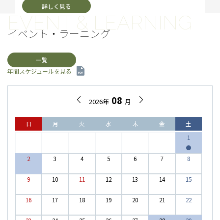
館2階・新館地下1階】
詳しく見る
《上田薫展》追悼1年 上田薫のスーパーリアリズム―ジ
ャム、アイスクリーム、なま玉子
◇ 茶道具と銘をめぐる物
イベント・ラーニング
語
長い年月を経て大切に守り伝えられてきた茶道具の逸品た
ち。茶人は、世界に一つしかない道具への尊敬と親愛の情を
一覧
込めて、これらに「銘（めい）」を授けました。
年間スケジュールを見る
「銘」とは、優れた茶道具に付けられた別名のことです。道
具本体や保管用の箱に記されたその名は、茶道具を愛した
08
2026年
月
人々の想いや美意識を現代へと伝える懸け橋となっていま
す。
本展では、「なぜ、この銘が付いたのか」というテーマに
日
月
火
水
木
金
土
焦点を当て、茶道具に秘められた物語を紐解きます。涼を感
1
じる作品や秋を先取りする作品とあわせて、ぜひお楽しみく
ださい。本展が、茶道具を観て楽しむきっかけとなれば幸い
2
3
4
5
6
7
8
です。
【本館・特別展示】
重要文化財《豊臣秀吉画像 伝 狩野山楽筆 近衛信尹賛》を
9
10
11
12
13
14
15
特別展示いたします。
本作は、豊臣秀吉を描いた代表的な肖像画の一つとして知ら
16
17
18
19
20
21
22
れる作品です。現在放送中の大河ドラマにより戦国時代への