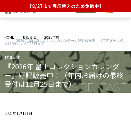
【8/27まで展示替えのため休館中】
オンライン
JA
EN
チケット
展覧会
HOME
お知らせ
2025年度
イベント・ラーニング
『2026年 畠山コレクションカレンダー』好評販売中！（年内お届けの
最終受付は12月25日まで）
当館について
『2026年 畠山コレクションカレンダ
コレクション
ー』好評販売中！（年内お届けの最終
受付は12月25日まで）
来館のご案内
ショップ／茶話処
お知らせ
2025年12月11日