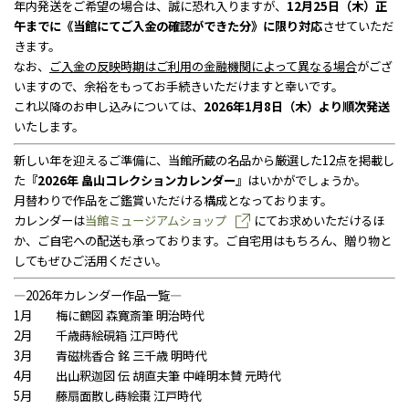
年内発送をご希望の場合は、誠に恐れ入りますが、
12月25日（木）正
お問い合わせ
個人情報保護方針
午までに《当館にてご入金の確認ができた分》に限り対応
させていただ
サイトのご利用にあたって
きます。
サイトマップ
なお、
ご入金の反映時期はご利用の金融機関によって異なる場合
がござ
荏原畠山記念文化財団について
いますので、余裕をもってお手続きいただけますと幸いです。
これ以降のお申し込みについては、
2026年1月8日（木）より順次発送
いたします。
新しい年を迎えるご準備に、当館所蔵の名品から厳選した12点を掲載し
た
『2026年 畠山コレクションカレンダー』
はいかがでしょうか。
月替わりで作品をご鑑賞いただける構成となっております。
カレンダーは
当館ミュージアムショップ
にてお求めいただけるほ
か、ご自宅への配送も承っております。ご自宅用はもちろん、贈り物と
してもぜひご活用ください。
―2026年カレンダー作品一覧―
1月 梅に鶴図 森寛斎筆 明治時代
2月 千歳蒔絵硯箱 江戸時代
3月 青磁桃香合 銘 三千歳 明時代
4月 出山釈迦図 伝 胡直夫筆 中峰明本賛 元時代
5月 藤扇面散し蒔絵棗 江戸時代