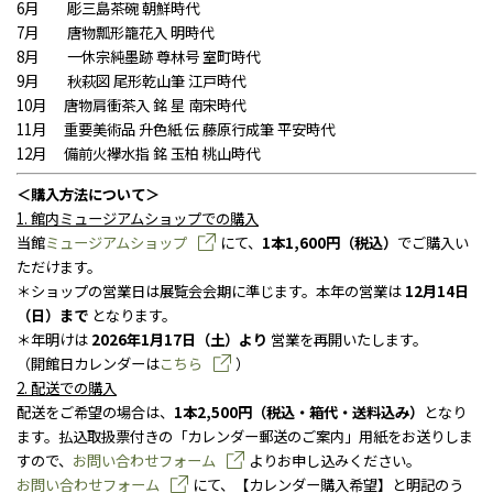
6月 彫三島茶碗 朝鮮時代
7月 唐物瓢形籠花入 明時代
8月 一休宗純墨跡 尊林号 室町時代
9月 秋萩図 尾形乾山筆 江戸時代
10月 唐物肩衝茶入 銘 星 南宋時代
11月 重要美術品 升色紙 伝 藤原行成筆 平安時代
12月 備前火襷水指 銘 玉柏 桃山時代
＜購入方法について＞
1. 館内ミュージアムショップでの購入
当館
ミュージアムショップ
にて、
1本1,600円（税込）
でご購入い
ただけます。
＊ショップの営業日は展覧会会期に準じます。本年の営業は
12月14日
（日）まで
となります。
＊年明けは
2026年1月17日（土）より
営業を再開いたします。
（開館日カレンダーは
こちら
）
2. 配送での購入
配送をご希望の場合は、
1本2,500円（税込・箱代・送料込み）
となり
ます。払込取扱票付きの「カレンダー郵送のご案内」用紙をお送りしま
すので、
お問い合わせフォーム
よりお申し込みください。
お問い合わせフォーム
にて、【カレンダー購入希望】と明記のう