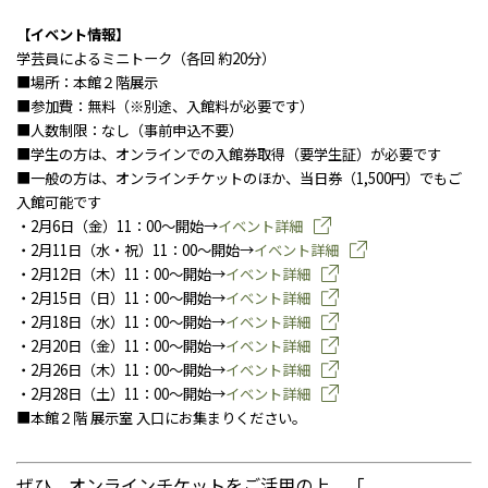
お問い合わせ
個人情報保護方針
【イベント情報】
サイトのご利用にあたって
学芸員によるミニトーク（各回 約20分）
サイトマップ
■場所：本館２階展示
荏原畠山記念文化財団について
■参加費：無料（※別途、入館料が必要です）
■人数制限：なし（事前申込不要）
■学生の方は、オンラインでの入館券取得（要学生証）が必要です
■一般の方は、オンラインチケットのほか、当日券（1,500円）でもご
入館可能です
・2月6日（金）11：00～開始→
イベント詳細
・2月11日（水・祝）11：00～開始→
イベント詳細
・2月12日（木）11：00～開始→
イベント詳細
・2月15日（日）11：00～開始→
イベント詳細
・2月18日（水）11：00～開始→
イベント詳細
・2月20日（金）11：00～開始→
イベント詳細
・2月26日（木）11：00～開始→
イベント詳細
・2月28日（土）11：00～開始→
イベント詳細
■本館２階 展示室 入口にお集まりください。
ぜひ、オンラインチケットをご活用の上、「