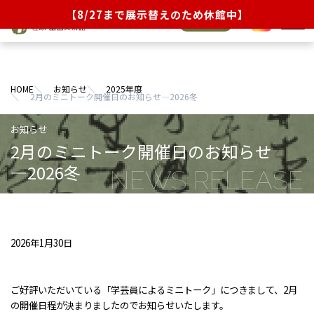
【8/27まで展示替えのため休館中】
オンライン
JA
EN
チケット
展覧会
HOME
お知らせ
2025年度
イベント・ラーニング
2月のミニトーク開催日のお知らせ―2026冬
当館について
2月のミニトーク開催日のお知らせ
コレクション
―2026冬
来館のご案内
ショップ／茶話処
2026年1月30日
お知らせ
ご好評いただいている「学芸員によるミニトーク」につきまして、2月
の開催日程が決まりましたのでお知らせいたします。